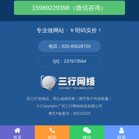
15989229398（微信咨询）
互联网时代，企业没有网站咋行呢？
品牌网站设计如何脱颖而出，捕获海量订单
企业官网ICP备案需要什么资料呢?
专业做网站 · ￥明码实价！
Html5网站建设——PC +手机+PA..
番禺做网站多少钱,找哪家公司好？
电话：020-85628720
做外贸生意想做个英文网站，要怎么弄？
QQ：237673564
现在做外贸模具出口好做吗,模具外贸需要注..
匠心打造精品，用心成就经典！携手客户共创双赢！
© Copyright
广州三行网络科技有限公司
粤ICP备案号：09210325
首页
电话
微信
联系