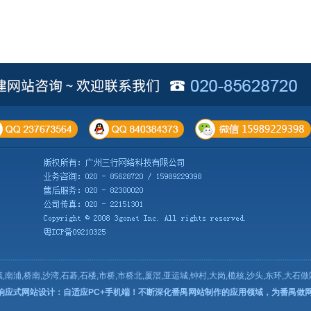
,南浦,桥南,沙湾,石碁,石楼,市桥,市桥北,厦滘,亚运城,钟村,大岗,榄核,沙头,东环,大石
5响应式网站设计：自适应PC+手机端！不断深化番禺网站制作的应用领域，为
番禺做