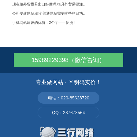
现在做外贸模具出口好做吗,模具外贸需要注..
公司要建网站,做个普通网站需要哪些栏目功..
手机网站建设的优势：2个字——便捷！
企业网站设计如何体现大气的设计风格
做个学校网站多少钱，如何建设学校网站？
怎样开淘宝店比较赚钱,去哪里进货便宜
15989229398（微信咨询）
外贸汽配生意怎么拉单,如何找到客户
箱包的外贸市场主要集中在哪里?
做外贸箱包业务的在国际国内市场行情怎样
专业做网站 · ￥明码实价！
外贸哪些行业比较热门,现在做什么产品比较..
安防外贸行业卖什么产品比较热销?
电话：020-85628720
番禺做网站公司——企业手机网站建设
QQ：237673564
番禺做网站——企业营销型手机网站建设开发